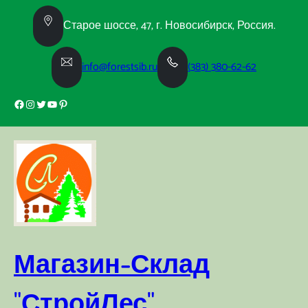
Перейти
к
Старое шоссе, 47, г. Новосибирск, Россия.
содержимому
info@forestsib.ru
(383) 380-62-62
Facebook
Instagram
Twitter
YouTube
Pinterest
Магазин-Склад
"СтройЛес"