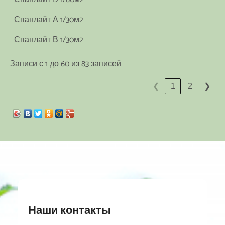
Спанлайт А 1/30м2
Спанлайт В 1/30м2
Записи с 1 до 60 из 83 записей
1
2
❮
❯
Наши контакты