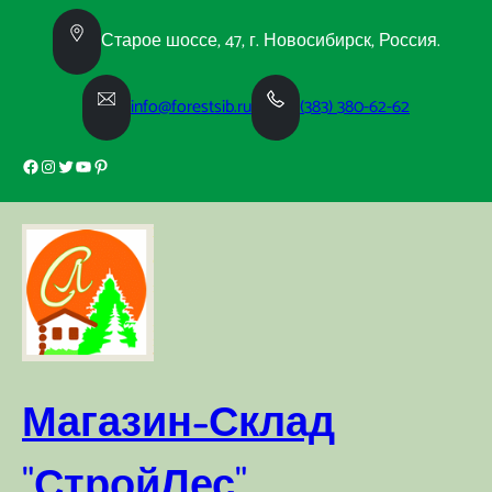
Перейти
к
Старое шоссе, 47, г. Новосибирск, Россия.
содержимому
info@forestsib.ru
(383) 380-62-62
Facebook
Instagram
Twitter
YouTube
Pinterest
Магазин-Склад
"СтройЛес"