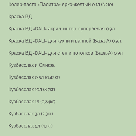
Колер-паста «Палитра» ярко-желтый 0,1л (№10)
Краска ВД
Краска ВД «DALI» акрил. интер. супербелая 0,9л.
Краска ВД «DALI» для кухни и ванной (База-А) 0,9л.
Краска ВД «DALI» для стен и потолков (База-А) 0,9л.
Кузбасслак и Олифа
Кузбасслак 0,5л (0,42кг)
Кузбасслак 10л (8,7кг)
Кузбасслак 1л (0,84кг)
Кузбасслак 3л (2,3кг)
Кузбасслак 5л (4,1кг)