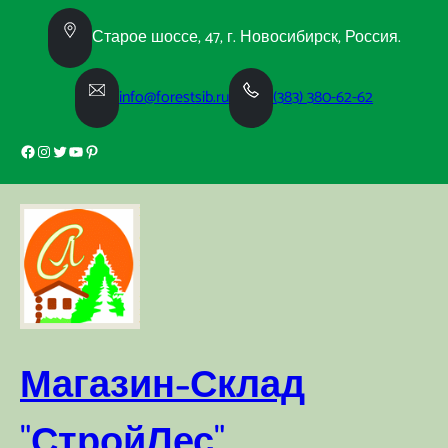
Перейти
к
Старое шоссе, 47, г. Новосибирск, Россия.
содержимому
info@forestsib.ru
(383) 380-62-62
Facebook
Instagram
Twitter
YouTube
Pinterest
Магазин-Склад
"СтройЛес"