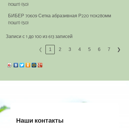
(10шт) (50)
БИБЕР 70609 Сетка абразивная Р220 110х280мм
(10шт) (50)
Записи с 1 до 100 из 613 записей
1
2
3
4
5
6
7
❮
❯
Наши контакты