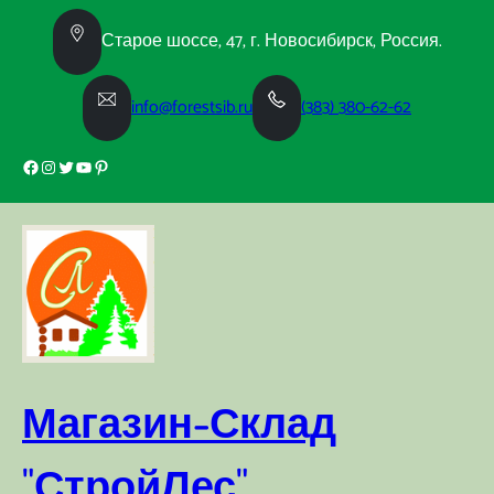
Перейти
к
Старое шоссе, 47, г. Новосибирск, Россия.
содержимому
info@forestsib.ru
(383) 380-62-62
Facebook
Instagram
Twitter
YouTube
Pinterest
Магазин-Склад
"СтройЛес"